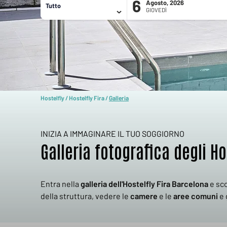
6
Agosto, 2026
Tutto
GIOVEDÌ
HOSTELFLY FIRA BARCELONA
CAMERE
Hostelfly
/
Hostelfly Fira
/
Galleria
INIZIA A IMMAGINARE IL TUO SOGGIORNO
Galleria fotografica degli Ho
Entra nella
galleria dell'Hostelfly Fira Barcelona
e sco
della struttura, vedere le
camere
e le
aree comuni
e 