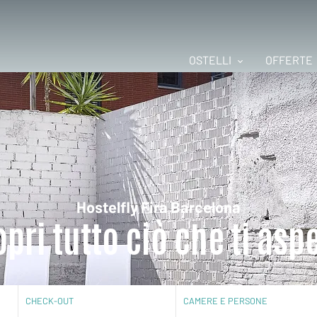
OSTELLI
OFFERTE
Hostelfly Fira Barcelona
pri tutto ciò che ti asp
CHECK-OUT
CAMERE E PERSONE