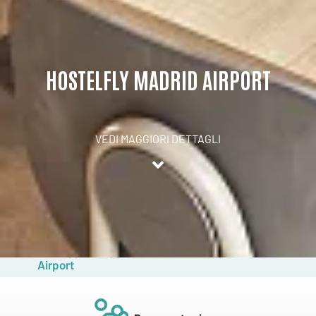
HOSTELFLY MADRID AIRPORT
VEDI MAGGIORI DETTAGLI
HOSTELFLY MADRID AIRPORT
CAMERE
SERVI
Vantaggi di soggiornare all'Hostelfly Madrid
Airport