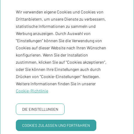
Newsletter an
Wir verwenden eigene Cookies und Cookies von
Drittanbietern, um unsere Dienste zu verbessern,
Registriere mich
statistische Informationen zu sammeln und
Werbung anzuzeigen. Durch Auswahl von
"Einstellungen" können Sie die Verwendung von
Zeit
30ºC
Cookies auf dieser Website nach Ihren Wünschen
konfigurieren. Wenn Sie der Installation
zustimmen, klicken Sie auf "Cookies akzeptieren",
Kontakt
oder Sie können Ihre Einstellungen auch durch
Drücken von "Cookie-Einstellungen" festlegen.
Newsletter
Weitere Informationen finden Sie in unserer
Cookie-Richtlinie
Buchungsbedingungen
DATENSCHUTZRICHTLINIE
COOKIE RICHTLINIE
RECHTLICHER HINWEIS
DIE EINSTELLUNGEN
GNA Hotel Solutions
Entwickelt von
COOKIES ZULASSEN UND FORTFAHREN