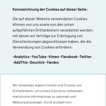
Kennzeichnung der Cookies auf dieser Seite:
Die auf dieser Website verwendeten Cookies
können von uns sowie von den unten
aufgeführten Drittanbietern verarbeitet werden,
mit denen wir Verträge zur Erbringung von
Dienstleistungen abgeschlossen haben, die die
Verwendung von Cookies erfordern:
-Analytics -YouTube -Vimeo -Facebook -Twitter
-AddThis -Douclick -Yandex
WIE KANN MAN COOKIES DEAKTIVIEREN ODER
Wir verwenden eigene Cookies und Cookies von
LÖSCHEN?
Drittanbietern, um unsere Dienste zu verbessern,
Um den geltenden Gesetzen zu entsprechen,
statistische Informationen zu sammeln und
benötigen wir Ihre Zustimmung zur Verwendung
Werbung anzuzeigen. Durch Auswahl von