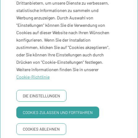
Drittanbietern, um unsere Dienste zu verbessern,
Registriere mich
statistische Informationen zu sammeln und
Werbung anzuzeigen. Durch Auswahl von
"Einstellungen" können Sie die Verwendung von
Zeit
30ºC
Cookies auf dieser Website nach Ihren Wünschen
konfigurieren. Wenn Sie der Installation
zustimmen, klicken Sie auf "Cookies akzeptieren",
Kontakt
oder Sie können Ihre Einstellungen auch durch
Drücken von "Cookie-Einstellungen" festlegen.
Newsletter
Weitere Informationen finden Sie in unserer
Cookie-Richtlinie
Buchungsbedingungen
DATENSCHUTZRICHTLINIE
COOKIE RICHTLINIE
RECHTLICHER HINWEIS
DIE EINSTELLUNGEN
GNA Hotel Solutions
Entwickelt von
COOKIES ZULASSEN UND FORTFAHREN
COOKIES ABLEHNEN