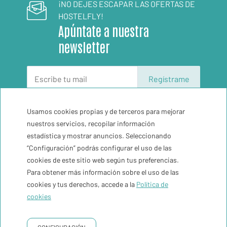
¡NO DEJES ESCAPAR LAS OFERTAS DE
HOSTELFLY!
Apúntate a nuestra
newsletter
Regístrame
Usamos cookies propias y de terceros para mejorar
El tiempo
30ºC
nuestros servicios, recopilar información
estadística y mostrar anuncios. Seleccionando
“Configuración” podrás configurar el uso de las
Contacto
cookies de este sitio web según tus preferencias.
Para obtener más información sobre el uso de las
Newsletter
cookies y tus derechos, accede a la
Política de
cookies
Condiciones de reserva
POLÍTICA DE PRIVACIDAD
POLÍTICA DE COOKIES
AVISO LEGAL