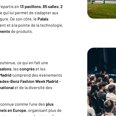
 répartis en
13 pavillons
,
85 salles
,
2
e qui lui permet de s'adapter aux
ure. De son côté, le
Palais
t et à la pointe de la technologie,
ments
de produits.
outenue, ce qui en fait une
salons
, les
congrès
et les
Madrid
comprend des événements
edes-Benz Fashion Week Madrid
–
national
et de la diversité des
reconnue comme l'une des
plus
nels en Europe
, organisant plus de