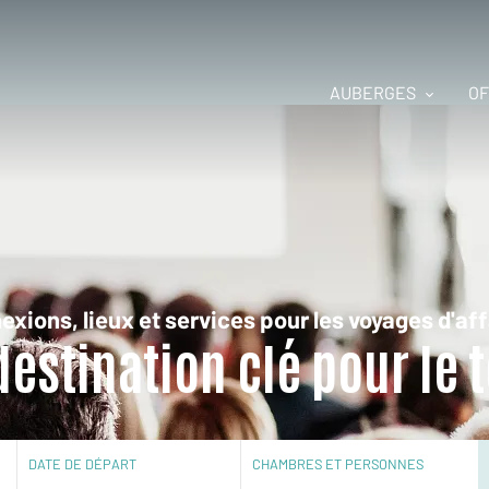
AUBERGES
OF
exions, lieux et services pour les voyages d'aff
estination clé pour le
DATE DE DÉPART
CHAMBRES ET PERSONNES