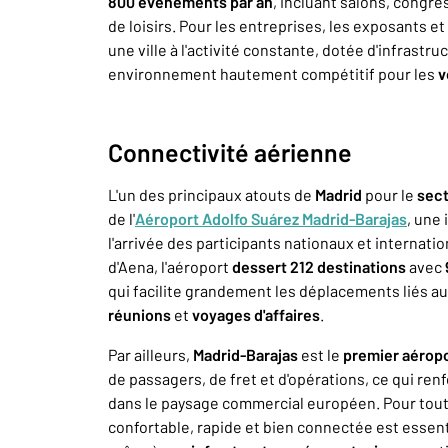
800 événements par an
, incluant salons, congr
de loisirs. Pour les entreprises, les exposants et 
une ville à l'activité constante, dotée d'infrastr
environnement hautement compétitif pour les
v
Connectivité aérienne
L'un des principaux atouts de
Madrid
pour le
sect
de l'
Aéroport Adolfo Suárez Madrid-Barajas
, une
l'arrivée des participants nationaux et internati
d'Aena, l'aéroport
dessert 212 destinations
avec
qui facilite grandement les déplacements liés a
réunions
et
voyages d'affaires
.
Par ailleurs,
Madrid-Barajas
est le
premier aéropo
de passagers, de fret et d'opérations, ce qui re
dans le paysage commercial européen. Pour tou
confortable, rapide et bien connectée est essent