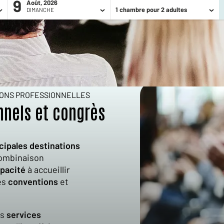
9
Août, 2026
1 chambre pour 2 adultes
DIMANCHE
IONS PROFESSIONNELLES
onnels et congrès
cipales destinations
combinaison
pacité
à accueillir
es
conventions
et
es
services