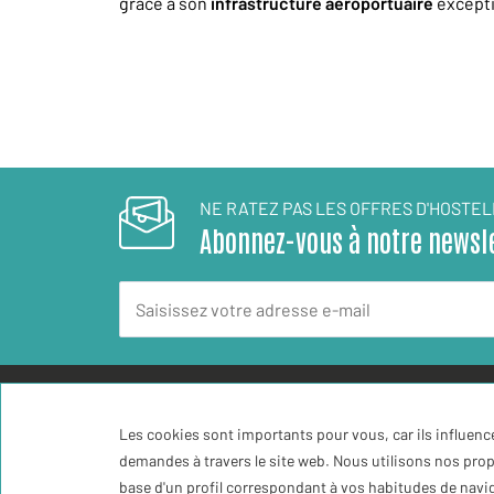
grâce à son
infrastructure aéroportuaire
excepti
NE RATEZ PAS LES OFFRES D'HOSTEL
Abonnez-vous à notre newsl
Temps
31ºC
C
Les cookies sont importants pour vous, car ils influenc
demandes à travers le site web. Nous utilisons nos prop
base d'un profil correspondant à vos habitudes de naviga