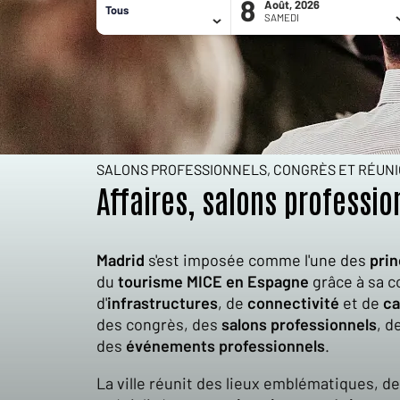
8
Août, 2026
Tous
SAMEDI
Hostelfly
/
Expériences à Madrid
/
MICE
SALONS PROFESSIONNELS, CONGRÈS ET RÉUN
Affaires, salons professi
Madrid
s'est imposée comme l'une des
prin
du
tourisme MICE
en Espagne
grâce à sa 
d'
infrastructures
, de
connectivité
et de
ca
des congrès, des
salons professionnels
, d
des
événements professionnels
.
La ville réunit des lieux emblématiques, d