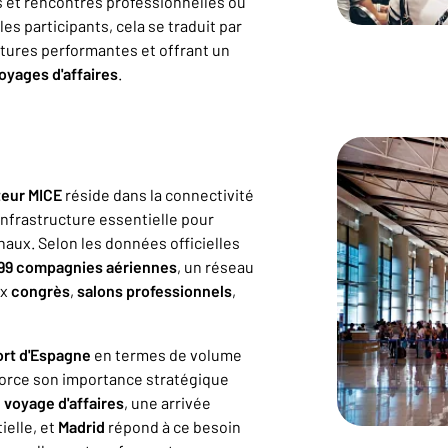
ès et rencontres professionnelles ou
les participants, cela se traduit par
uctures performantes et offrant un
oyages d'affaires
.
eur MICE
réside dans la connectivité
 infrastructure essentielle pour
onaux. Selon les données officielles
99 compagnies aériennes
, un réseau
ux
congrès
,
salons
professionnels
,
rt d'Espagne
en termes de volume
nforce son importance stratégique
t
voyage d'affaires
, une arrivée
ielle, et
Madrid
répond à ce besoin