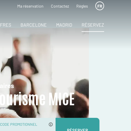
Ma réservation
Contactez
Règles
FR
FRES
BARCELONE
MADRID
RÉSERVEZ
aires
 tourisme MICE
CODE PROMOTIONNEL
RÉSERVER