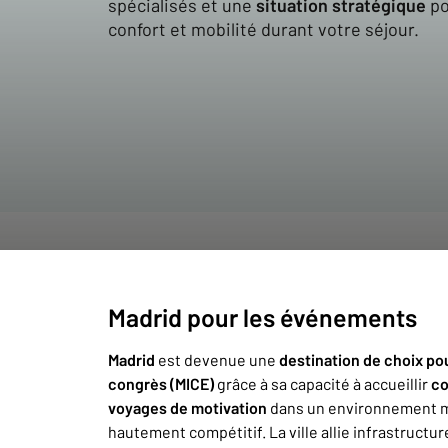
spécialisés et une
situation stratégique
pou
confort et mobilité durant votre séjour.
Madrid pour les événements
Madrid
est devenue une
destination de choix pou
congrès (MICE)
grâce à sa capacité à accueillir
co
voyages de motivation
dans un environnement m
hautement compétitif. La ville allie infrastruct