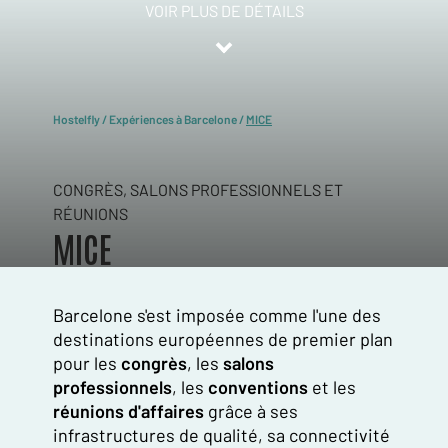
VOIR PLUS DE DÉTAILS
Hostelfly
/
Expériences à Barcelone
/
MICE
CONGRÈS, SALONS PROFESSIONNELS ET
RÉUNIONS
MICE
Barcelone s'est imposée comme l'une des
destinations européennes de premier plan
pour les
congrès
, les
salons
professionnels
, les
conventions
et les
réunions d'affaires
grâce à ses
infrastructures de qualité, sa connectivité