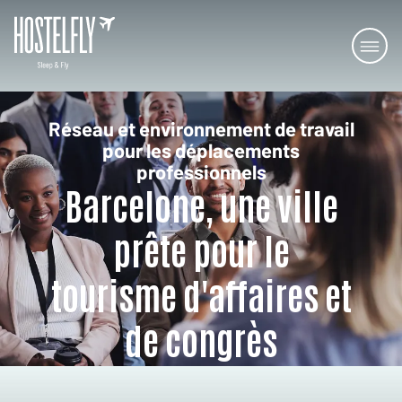
Réseau et environnement de travail
pour les déplacements
professionnels
Barcelone, une ville
prête pour le
tourisme d'affaires et
de congrès