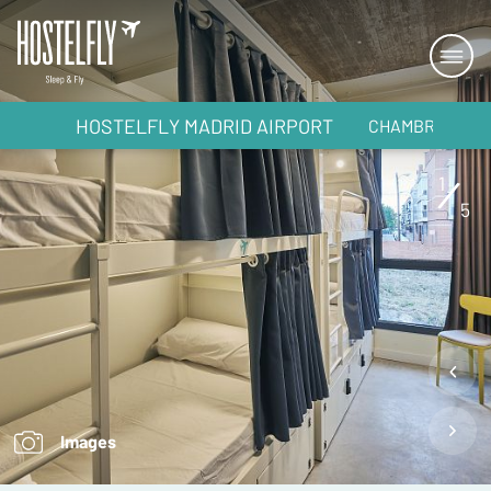
HOSTELFLY MADRID AIRPORT
CHAMBRES
1
5
Images