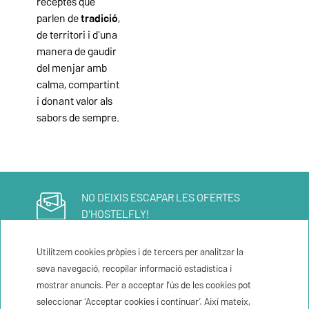
receptes que
parlen de
tradició
,
de territori i d'una
manera de gaudir
del menjar amb
calma, compartint
i donant valor als
sabors de sempre.
NO DEIXIS ESCAPAR LES OFERTES
D'HOSTELFLY!
Apunta't al nostre newsletter
Utilitzem cookies pròpies i de tercers per analitzar la
seva navegació, recopilar informació estadística i
Registra'm
mostrar anuncis. Per a acceptar l’ús de les cookies pot
seleccionar ‘Acceptar cookies i continuar’. Així mateix,