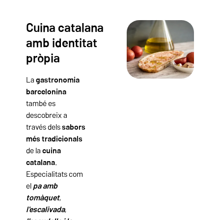
Cuina catalana
amb identitat
pròpia
La
gastronomia
barcelonina
també es
descobreix a
través dels
sabors
més tradicionals
de la
cuina
catalana
.
Especialitats com
el
pa amb
tomàquet
,
l'escalivada
,