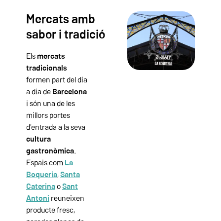
Mercats amb
sabor i tradició
Els
mercats
tradicionals
formen part del dia
a dia de
Barcelona
i són una de les
millors portes
d'entrada a la seva
cultura
gastronòmica
.
Espais com
La
Boqueria
,
Santa
Caterina
o
Sant
Antoni
reuneixen
producte fresc,