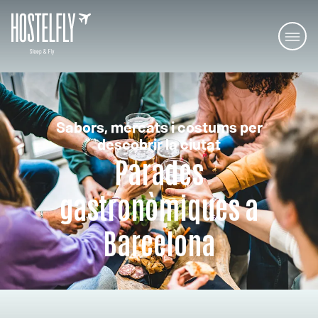
Sabors, mercats i costums per
descobrir la ciutat
Parades
gastronòmiques a
Barcelona