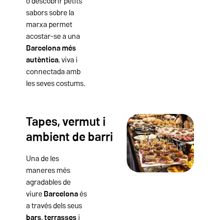
o descobrir petits
sabors sobre la
marxa permet
acostar-se a una
Barcelona més
autèntica
, viva i
connectada amb
les seves costums.
Tapes, vermut i
ambient de barri
Una de les
maneres més
agradables de
viure
Barcelona
és
a través dels seus
bars
,
terrasses
i