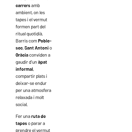
carrers
amb
ambient, on les
tapes i el vermut
formen part del
ritual quotidià.
Barris com
Poble-
sec
,
Sant Antoni
o
Gràcia
conviden a
gaudir d'un
àpat
informal
,
compartir plats i
deixar-se endur
per una atmosfera
relaxada i molt
social.
Fer una
ruta de
tapes
o parar a
prendre el vermut