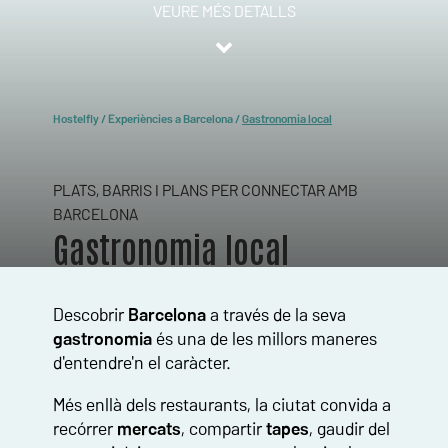
VEURE MÉS DETALLS
Hostelfly
/
Experiències a Barcelona
/
Gastronomia local
PLATS, BARRIS I PLANS PER CONNECTAR AMB
BARCELONA
Gastronomia local
Descobrir
Barcelona
a través de la seva
gastronomia
és una de les millors maneres
d'entendre'n el caràcter.
Més enllà dels restaurants, la ciutat convida a
recórrer
mercats
, compartir
tapes
, gaudir del