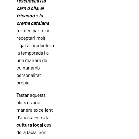
l'escudella i la
carn d'olla
,
el
fricandó
o
la
crema catalana
formen part d'un
receptari molt
lligat al producte, a
la temporada i a
una manera de
cuinar amb
personalitat
pròpia.
Tastar aquests
plats és una
manera excel·lent
d'acostar-se a la
cultura local
des
de la taula. Són