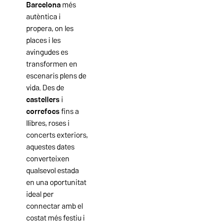
Barcelona
més
autèntica i
propera, on les
places i les
avingudes es
transformen en
escenaris plens de
vida. Des de
castellers
i
correfocs
fins a
llibres, roses i
concerts exteriors,
aquestes dates
converteixen
qualsevol estada
en una oportunitat
ideal per
connectar amb el
costat més festiu i