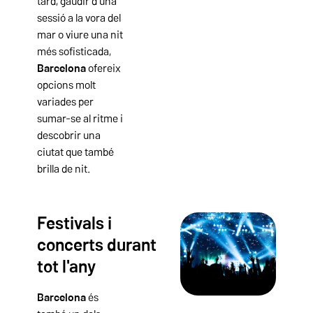
tard, gaudir d'una
sessió a la vora del
mar o viure una nit
més sofisticada,
Barcelona
ofereix
opcions molt
variades per
sumar-se al ritme i
descobrir una
ciutat que també
brilla de nit.
Festivals i
concerts durant
tot l'any
Barcelona
és