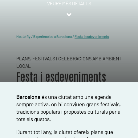
VEURE MÉS DETALLS
Hostelfly
/
Experiències a Barcelona
/
Festa i esdeveniments
PLANS, FESTIVALS I CELEBRACIONS AMB AMBIENT
LOCAL
Festa i esdeveniments
Barcelona
és una ciutat amb una agenda
sempre activa, on hi conviuen grans festivals,
tradicions populars i propostes culturals per a
tots els gustos.
Durant tot l'any, la ciutat ofereix plans que