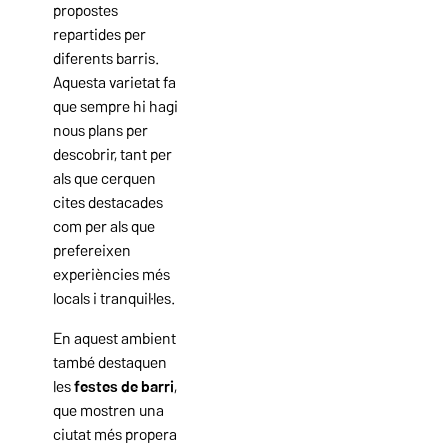
propostes
repartides per
diferents barris.
Aquesta varietat fa
que sempre hi hagi
nous plans per
descobrir, tant per
als que cerquen
cites destacades
com per als que
prefereixen
experiències més
locals i tranquil·les.
En aquest ambient
també destaquen
les
festes de barri
,
que mostren una
ciutat més propera