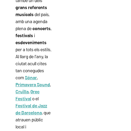
també un dels
grans referents
musicals
del país,
amb una agenda
plena de
concerts
,
festivals
i
esdeveniments
per a tots els estils.
Al llarg de l'any, la
ciutat acull cites
tan conegudes
com
Sónar
,
Primavera
Sound
,
Cruïlla
,
Grec
Festival
o el
Festival de Jazz
de Barcelona
, que
atrauen públic
local i