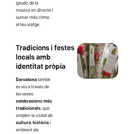
gaudir de la
música en directe i
sumar més ritme
al teu viatge.
Tradicions i festes
locals amb
identitat pròpia
Barcelona
també
es viu a través de
les seves
celebracions més
tradicionals
, que
omplen la ciutat de
cultura
,
història
i
ambient als