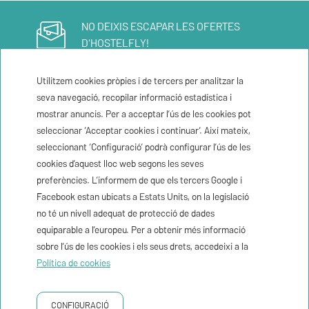
NO DEIXIS ESCAPAR LES OFERTES
D'HOSTELFLY!
Apunta't al nostre newsletter
Utilitzem cookies pròpies i de tercers per analitzar la
seva navegació, recopilar informació estadística i
Registra'm
mostrar anuncis. Per a acceptar l’ús de les cookies pot
seleccionar ‘Acceptar cookies i continuar’. Així mateix,
seleccionant ‘Configuració’ podrà configurar l’ús de les
cookies d’aquest lloc web segons les seves
El temps
30ºC
preferències. L’informem de que els tercers Google i
Facebook estan ubicats a Estats Units, on la legislació
Contacte
no té un nivell adequat de protecció de dades
equiparable a l’europeu. Per a obtenir més informació
Newsletter
sobre l’ús de les cookies i els seus drets, accedeixi a la
Política de cookies
Condicions de reserva
POLÍTICA DE PRIVACITAT
POLÍTICA DE COOKIES
AVÍS LEGAL
CONFIGURACIÓ