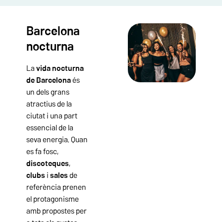
Barcelona
nocturna
La
vida nocturna
de Barcelona
és
un dels grans
atractius de la
ciutat i una part
essencial de la
seva energia. Quan
es fa fosc,
discoteques
,
clubs
i
sales
de
referència prenen
el protagonisme
amb propostes per