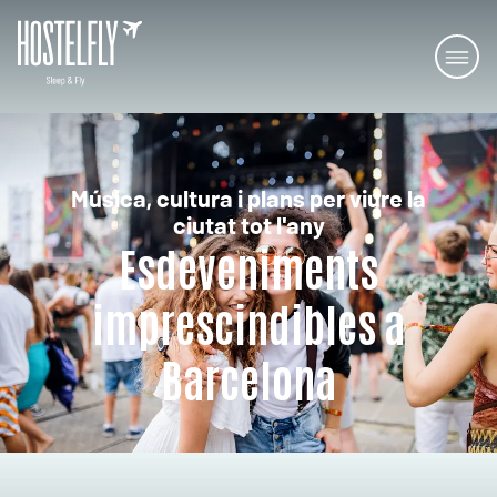
Música, cultura i plans per viure la
ciutat tot l'any
Esdeveniments
imprescindibles a
Barcelona