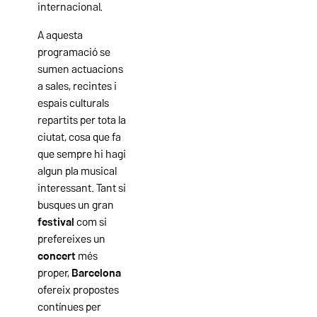
internacional.
A aquesta
programació se
sumen actuacions
a sales, recintes i
espais culturals
repartits per tota la
ciutat, cosa que fa
que sempre hi hagi
algun pla musical
interessant. Tant si
busques un gran
festival
com si
prefereixes un
concert
més
proper,
Barcelona
ofereix propostes
contínues per