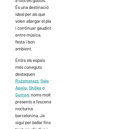
a tots els gustos.
És una destinació
ideal per als que
volen allargar el pla
i continuar gaudint
entre música,
festa i bon
ambient.
Entre els espais
més coneguts
destaquen
Razzmatazz
,
Sala
Apolo
,
Shôko
o
Sutton
, noms molt
presents a l'escena
nocturna
barcelonina. Ja
sigui per ballar fins